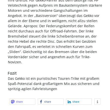
ihre Grenze. Für Gekko-Fahrer aus dem Gebirge hat HP
Velotechnik gegen Aufpreis im Baukastensystem stärkere
Motoren und verschiedene Gangschaltungen im
Angebot. In der „Basisversion“ überzeugt das Gekko vor
allem in der Ebene und in welligem, nicht allzu steilen
Gelände. Apropos: Der Federungskomfort der Reifen
reicht durchaus auch für Offroad-Fahrten. Der linke
Bremshebel steuert die linke Scheibenbremse an, der
rechte Hebel die rechte Disc. Das erhöht bei Geübten
den Fahrspaß, es verleitet in schnellen Kurven zum
„Sliden“. Gleichzeitig ist das Bremsen über die beiden
Vorderräder sicher und angenehm auch für Trike-
Novizen.
Fazit
Das Gekko ist ein puristisches Touren-Trike mit großem
Spaß-Potenzial dank großartigem Mix aus sicheren und
spritzig-agilen Fahrleistungen
share
share
share