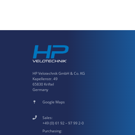
HP Velotechnik GmbH & Co. KG
Kapellenstr. 49
65830 Kriftel
Germany
Google Maps
Sales:
+49 (0) 61 92 – 97 99 2-0
Purchasing: