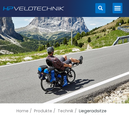
Zum
Inhalt
springen
Home
/
Produkte
/
Technik
/
Liegeradsitze