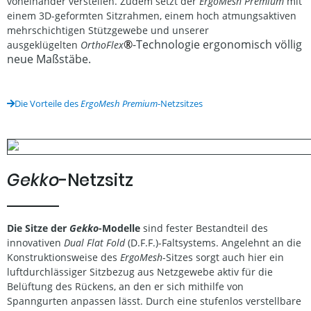
voneinander verstellen. Zudem setzt der
ErgoMesh Premium
mit
einem 3D-geformten Sitzrahmen, einem hoch atmungsaktiven
mehrschichtigen Stützgewebe und unserer
®
-Technologie ergonomisch völlig
ausgeklügelten
OrthoFlex
neue Maßstäbe.
Die Vorteile des
ErgoMesh Premium
-Netzsitzes
Gekko
-Netzsitz
Die Sitze der
Gekko
-Modelle
sind fester Bestandteil des
innovativen
Dual Flat Fold
(D.F.F.)-Faltsystems. Angelehnt an die
Konstruktionsweise des
ErgoMesh
-Sitzes sorgt auch hier ein
luftdurchlässiger Sitzbezug aus Netzgewebe aktiv für die
Belüftung des Rückens, an den er sich mithilfe von
Spanngurten anpassen lässt. Durch eine stufenlos verstellbare