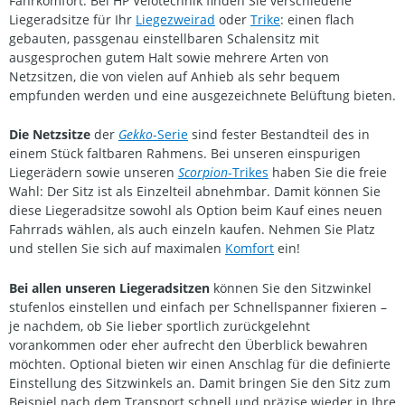
Fahrkomfort. Bei HP Velotechnik finden Sie verschiedene
Liegeradsitze für Ihr
Liegezweirad
oder
Trike
: einen flach
gebauten, passgenau einstellbaren Schalensitz mit
ausgesprochen gutem Halt sowie mehrere Arten von
Netzsitzen, die von vielen auf Anhieb als sehr bequem
empfunden werden und eine ausgezeichnete Belüftung bieten.
Die Netzsitze
der
Gekko
-Serie
sind fester Bestandteil des in
einem Stück faltbaren Rahmens. Bei unseren einspurigen
Liegerädern sowie unseren
Scorpion
-Trikes
haben Sie die freie
Wahl: Der Sitz ist als Einzelteil abnehmbar. Damit können Sie
diese Liegeradsitze sowohl als Option beim Kauf eines neuen
Fahrrads wählen, als auch einzeln kaufen. Nehmen Sie Platz
und stellen Sie sich auf maximalen
Komfort
ein!
Bei allen unseren Liegeradsitzen
können Sie den Sitzwinkel
stufenlos einstellen und einfach per Schnellspanner fixieren –
je nachdem, ob Sie lieber sportlich zurückgelehnt
vorankommen oder eher aufrecht den Überblick bewahren
möchten. Optional bieten wir einen Anschlag für die definierte
Einstellung des Sitzwinkels an. Damit bringen Sie den Sitz zum
Beispiel nach dem Transport schnell und präzise wieder in Ihre