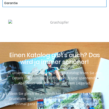
Garantie
Einen Katalog gibt's auch? Das
wird ja immer schöner!
In unserem ausführlichen Liegerad-Katalog lesen Sie alle
Details rund um den
Grasshopper fx
und spannende
Abenteuer von Menschen auf dem Liegerad.
Fordern Sie gleich Ihr persönliches Exemplar in hochwertiger
Druckform an. Damit können Sie zuhause auf dem Sofa
schon einmal ganz in Ruhe Probe liegen – unverbindlich und
völlig kostenlos!