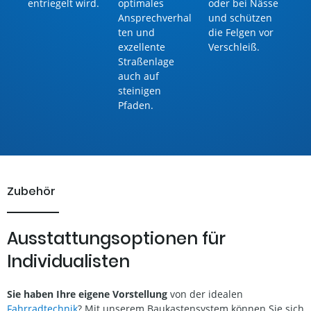
entriegelt wird.
optimales
oder bei Nässe
e 
er
Ansprechverhal
und schützen
un
leg
ten und
die Felgen vor
Pe
exzellente
Verschleiß.
. 
Straßenlage
kra
llb
auch auf
be
steinigen
au
Pfaden.
Zubehör
Ausstattungsoptionen für
Individualisten
Sie haben Ihre eigene Vorstellung
von der idealen
Fahrradtechnik
? Mit unserem Baukastensystem können Sie sich