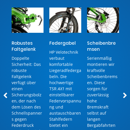
tz
Robustes
Federgabel
Scheibenbre
F
Faltgelenk
msen
HP Velotechnik
Fü
d
Doppelte
verbaut
Serienmäßig
Fa
r
Sicherheit: Das
komfortable
montieren wir
so
robuste
Liegeradfederga
kraftvolle
ei
Faltgelenk
beln. Die
Scheibenbrems
Fe
ür
verfügt über
hochwertige
en. Diese
Un
einen
TSR
AX1
mit
sorgen für
be
Sicherungsbolz
einstellbarer
zuverlässig
Sq
en, der nach
Federvorspannu
hohe
ve
dem Lösen des
ng und
Bremskraft
wi
n
Schnellspanner
austauschbaren
selbst auf
da
re
s gegen
Stahlfedern
langen
du
Federdruck
bietet ein
Bergabfahrten
An