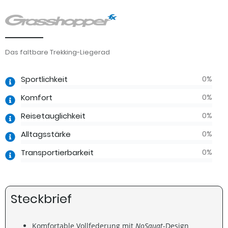
Das faltbare Trekking-Liegerad
0
%
Sportlichkeit
0
%
Komfort
0
%
Reisetauglichkeit
0
%
Alltagsstärke
0
%
Transportierbarkeit
Steckbrief
Komfortable Vollfederung mit
NoSquat
-Design