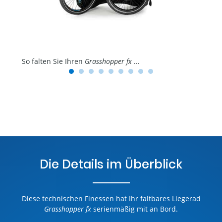
So falten Sie Ihren
Grasshopper fx
...
1
2
3
4
5
6
7
8
9
Die Details im Überblick
Diese technischen Finessen hat Ihr faltbares Liegerad
Grasshopper fx
serienmäßig mit an Bord.