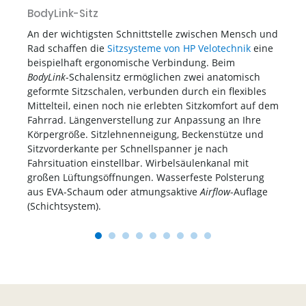
BodyLink-Sitz
Er
An der wichtigsten Schnittstelle zwischen Mensch und
Al
Rad schaffen die
Sitzsysteme von HP Velotechnik
eine
mo
beispielhaft ergonomische Verbindung. Beim
Se
BodyLink
-Schalensitz ermöglichen zwei anatomisch
Kl
rad
geformte Sitzschalen, verbunden durch ein flexibles
Ref
Mittelteil, einen noch nie erlebten Sitzkomfort auf dem
au
Fahrrad. Längenverstellung zur Anpassung an Ihre
Sc
Körpergröße. Sitzlehnenneigung, Beckenstütze und
– 
ilt
Sitzvorderkante per Schnellspanner je nach
Tr
Fahrsituation einstellbar. Wirbelsäulenkanal mit
ei
eit
großen Lüftungsöffnungen. Wasserfeste Polsterung
Sit
aus EVA-Schaum oder atmungsaktive
Airflow
-Auflage
(Schichtsystem).
1
2
3
4
5
6
7
8
9