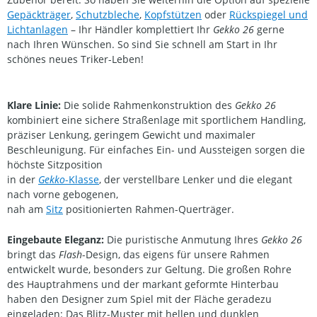
Gepäckträger
,
Schutzbleche
,
Kopfstützen
oder
Rückspiegel und
Lichtanlagen
– Ihr Händler komplettiert Ihr
Gekko 26
gerne
nach Ihren Wünschen. So sind Sie schnell am Start in Ihr
schönes neues Triker-Leben!
Klare Linie:
Die solide Rahmenkonstruktion des
Gekko 26
kombiniert eine sichere Straßenlage mit sportlichem Handling,
präziser Lenkung, geringem Gewicht und maximaler
Beschleunigung. Für einfaches Ein- und Aussteigen sorgen die
höchste Sitzposition
in der
Gekko
-Klasse
, der verstellbare Lenker und die elegant
nach vorne gebogenen,
nah am
Sitz
positionierten Rahmen-Querträger.
Eingebaute Eleganz:
Die puristische Anmutung Ihres
Gekko 26
bringt das
Flash
-Design, das eigens für unsere Rahmen
entwickelt wurde, besonders zur Geltung. Die großen Rohre
des Hauptrahmens und der markant geformte Hinterbau
haben den Designer zum Spiel mit der Fläche geradezu
eingeladen: Das Blitz-Muster mit hellen und dunklen