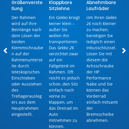
Größenverste
Klappbare
Abnehmbare
llung
Sitzlehne
Laufräder
Der Rahmen
Ein Gekko kriegt
Um Ihren
Gekko
wird auf Ihre
keiner klein –
26
noch kleiner
Beinlänge nach
außer Sie
zu machen,
dem Lösen der
wollen ihn
benötigen Sie
beiden
transportieren.
lediglich einen
Klemmschraube
Das
Gekko 26
Inbusschlüssel.
n auf der
verzichtet zwar
Lösen Sie mit
Rahmenunterse
auf ein
diesem die
ite durch
Faltgelenk im
Achsschraube
teleskopisches
Rahmen. Oft
der HP
Einschieben
reicht es jedoch
Performance
oder Ausziehen
schon, den Sitz
Nabe und Sie
des
einfach nach
können das
Tretlagerausleg
vorne zu
Vorderrad
ers aus dem
klappen, um
einfach mitsamt
Hauptrahmen
das Dreirad im
der
eingestellt.
Auto
Bremsscheibe
mitnehmen zu
abnehmen.
können.