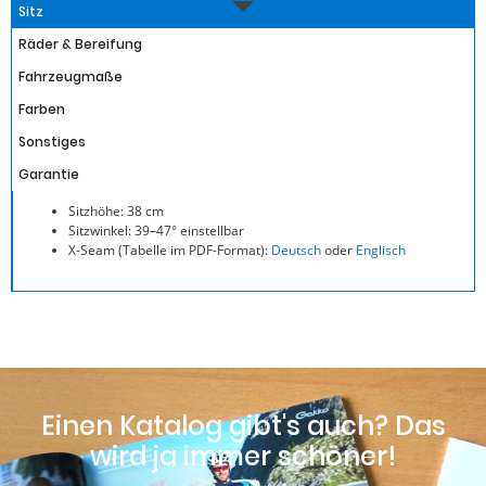
Sitz
Räder & Bereifung
Fahrzeugmaße
Farben
Sonstiges
Garantie
Sitzhöhe: 38 cm
Sitzwinkel: 39–47° einstellbar
X-Seam (Tabelle im PDF-Format):
Deutsch
oder
Englisch
Einen Katalog gibt's auch? Das
wird ja immer schöner!