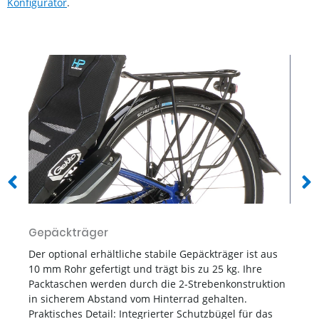
Konfigurator
.
Gepäckträger
Sc
Der optional erhältliche stabile Gepäckträger ist aus
Fu
ch
10 mm Rohr gefertigt und trägt bis zu 25 kg. Ihre
Ve
Packtaschen werden durch die 2-Strebenkonstruktion
hi
h
in sicherem Abstand vom Hinterrad gehalten.
In
Praktisches Detail: Integrierter Schutzbügel für das
Ra