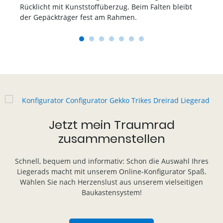
ab
Rücklicht mit Kunststoffüberzug. Beim Falten bleibt
li
der Gepäckträger fest am Rahmen.
bi
1
2
3
4
5
6
7
Jetzt mein Traumrad
zusammenstellen
Schnell, bequem und informativ: Schon die Auswahl Ihres
Liegerads macht mit unserem Online-Konfigurator Spaß.
Wählen Sie nach Herzenslust aus unserem vielseitigen
Baukastensystem!