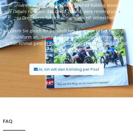
In unserem ausführlichen
Gekko
Dreirad-Katalog lesen Sie
alle Details rund um das
Gekko 26
und viele Hintergrundinfos
zu Dreirädern für Erwachsene von HP Velotechnik.
Fordern Sie gleich Ihr persönliches Exemplar in hochwertiger
Druckform an. Damit können Sie zuhause auf dem Sofa
schon einmal ganz in Ruhe Probe liegen – unverbindlich und
völlig kostenlos!
Ja, ich will den Katalog per Post
FAQ