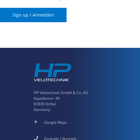
HP Velotechnik GmbH & Co. KG
Kapellenstr. 49
65830 Kriftel
Germany
Google Maps
Zentrale / Vertrieb: