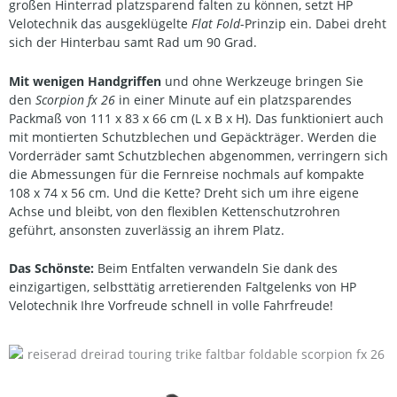
großen Hinterrad platzsparend falten zu können, setzt HP
Velotechnik das ausgeklügelte
Flat Fold
-Prinzip ein. Dabei dreht
sich der Hinterbau samt Rad um 90 Grad.
Mit wenigen Handgriffen
und ohne Werkzeuge bringen Sie
den
Scorpion fx 26
in einer Minute auf ein platzsparendes
Packmaß von 111 x 83 x 66 cm (L x B x H). Das funktioniert auch
mit montierten Schutzblechen und Gepäckträger. Werden die
Vorderräder samt Schutzblechen abgenommen, verringern sich
die Abmessungen für die Fernreise nochmals auf kompakte
108 x 74 x 56 cm. Und die Kette? Dreht sich um ihre eigene
Achse und bleibt, von den flexiblen Kettenschutzrohren
geführt, ansonsten zuverlässig an ihrem Platz.
Das Schönste:
Beim Entfalten verwandeln Sie dank des
einzigartigen, selbsttätig arretierenden Faltgelenks von HP
Velotechnik Ihre Vorfreude schnell in volle Fahrfreude!