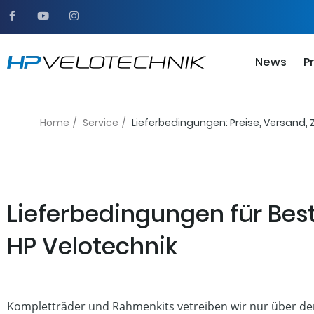
Zum
F
Y
I
a
o
n
Inhalt
c
u
s
springen
e
t
t
b
u
a
News
P
o
b
g
o
e
r
k
a
-
m
f
Home
/
Service
/
Lieferbedingungen: Preise, Versand,
Lieferbedingungen für Bes
HP Velotechnik
Kompletträder und Rahmenkits vetreiben wir nur über d