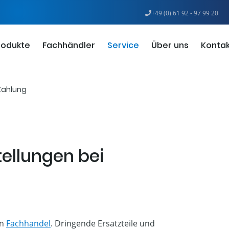
+49 (0) 61 92 - 97 99 20
rodukte
Fachhändler
Service
Über uns
Kontak
 Zahlung
tellungen bei
en
Fachhandel
. Dringende Ersatzteile und