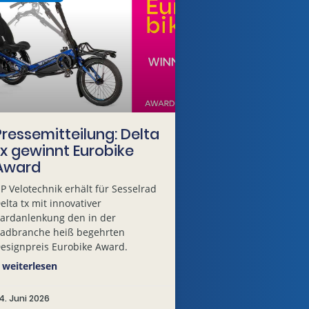
Pressemitteilung: Delta
tx gewinnt Eurobike
Award
P Velotechnik erhält für Sesselrad
elta tx mit innovativer
ardanlenkung den in der
adbranche heiß begehrten
esignpreis Eurobike Award.
 weiterlesen
4. Juni 2026