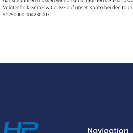
Bankgebühren müssen wir sonst nachfordern. Auslandsza
Velotechnik GmbH & Co. KG auf unser Konto bei der Tau
51250000 0042300071.
Navigation