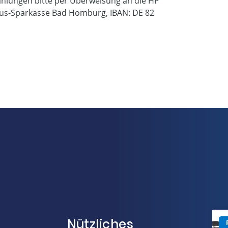
hlungen bitte per Überweisung an die HP
nus-Sparkasse Bad Homburg, IBAN: DE 82
Nützliches