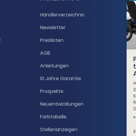
Händlerverzeichnis
Newsletter
t
Preislisten
AGB
Anleitungen
10 Jahre Garantie
H
D
Prospekte
K
R
Neuentwicklungen
D
Farbtabelle
>
Stellenanzeigen
2