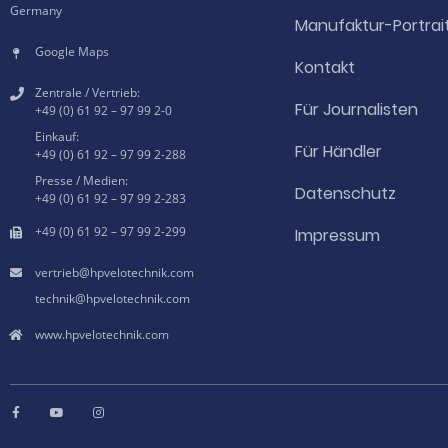
Germany
Manufaktur-Portrai
Google Maps
Kontakt
Zentrale / Vertrieb:
Für Journalisten
+49 (0) 61 92 – 97 99 2-0
Einkauf:
Für Händler
+49 (0) 61 92 – 97 99 2-288
Presse / Medien:
Datenschutz
+49 (0) 61 92 – 97 99 2-283
+49 (0) 61 92 – 97 99 2-299
Impressum
hpvelotechnik.com
hpvelotechnik.com
www.hpvelotechnik.com
F
Y
I
a
o
n
c
u
s
e
t
t