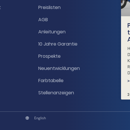
t
Preislisten
AGB
Anleitungen
10 Jahre Garantie
H
D
Prospekte
K
R
Neuentwicklungen
D
Farbtabelle
>
Stellenanzeigen
2
English