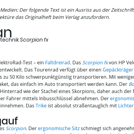
Medien: Der folgende Text ist ein Ausriss aus der Zeitschrif
ektüre das Originalheft beim Verlag anzufordern.
an
otechnik
Scorpion fx
lektroRad-Test – ein
Faltdreirad
. Das
Scorpion fx
von HP Velo
entwickelt. Das Tourenrad verfügt über einen
Gepäckträger
bis zu 50 Kilo schwerpunktgünstig transportieren. Mit wenig
ket, das einfach im Auto transportiert werden kann. Der
Bo
nterrad wie der Stachel eines Skorpions, daher auch der
der Fahrer mittels Inbusschlüssel abnehmen. Der
ergonomis
d einnehmen. Das
Trike
ist absolut straßentauglich mit
Lichte
gauf
des
Scorpion
. Der
ergonomische Sitz
schmiegt sich angeneh