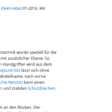
t
ElektroRad
01-2016. Wir
technik wurde speziell für die
mit zusätzlicher Ebene. So
en Handgriffen wird aus dem
dyLink
-Sitz
lässt sich ohne
 Modellname, nach vorne
che Netzsitz
kann einen
rn
und stabilen
Schutzblechen
.
m an den Rücken. Der