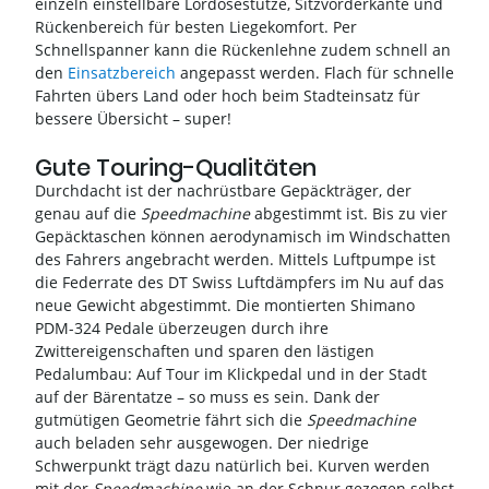
einzeln einstellbare Lordosestütze, Sitzvorderkante und
Rückenbereich für besten Liegekomfort. Per
Schnellspanner kann die Rückenlehne zudem schnell an
den
Einsatzbereich
angepasst werden. Flach für schnelle
Fahrten übers Land oder hoch beim Stadteinsatz für
bessere Übersicht – super!
Gute Touring-Qualitäten
Durchdacht ist der nachrüstbare Gepäckträger, der
genau auf die
Speedmachine
abgestimmt ist. Bis zu vier
Gepäcktaschen können aerodynamisch im Windschatten
des Fahrers angebracht werden. Mittels Luftpumpe ist
die Federrate des DT Swiss Luftdämpfers im Nu auf das
neue Gewicht abgestimmt. Die montierten Shimano
PDM-324 Pedale überzeugen durch ihre
Zwittereigenschaften und sparen den lästigen
Pedalumbau: Auf Tour im Klickpedal und in der Stadt
auf der Bärentatze – so muss es sein. Dank der
gutmütigen Geometrie fährt sich die
Speedmachine
auch beladen sehr ausgewogen. Der niedrige
Schwerpunkt trägt dazu natürlich bei. Kurven werden
mit der
Speedmachine
wie an der Schnur gezogen selbst