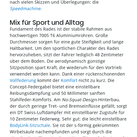
nach vielen Skizzen und Überlegungen: die
Speedmachine
.
Mix für Sport und Alltag
Fundament des Rades ist der stabile Rahmen aus
hochwertigen 7005 T6 Aluminiumrohren. Große
Durchmesser sorgen für eine gute Steifigkeit und lange
Haltbarkeit. Um den sportlichen Charakter des Rades
hervorzuheben, sitzt der Fahrer lediglich 48 Zentimeter
über dem Boden. Die aerodynamisch günstige
Sitzposition spart Kraft, die wiederum für den Vortrieb
verwendet werden kann. Dank einer rückenschonenden
Vollfederung
kommt der
Komfort
nicht zu kurz. Die
Concept-Federgabel bietet eine einstellbare
Reibungsdämpfung und 50 Millimeter sanften
Stahlfeder-Komforts. Am
No-Squat-Design
-Hinterbau,
der durch geringe Tret- und Bremseinflüsse gefällt, sorgt
ein DT Swiss-Luftdämpfer mit einstellbarer Zugstufe für
10 Zentimeter Federweg. Sehr gut: die leicht einstellbare
BodyLink-Sitzschale
. Sie ist der s-förmig gekrümmten
Wirbelsäule nachempfunden und sorgt durch die