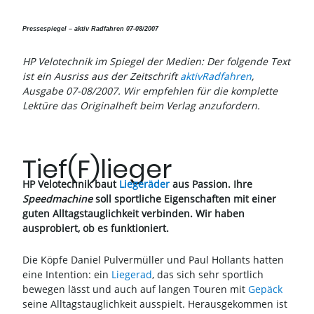
Pressespiegel – aktiv Radfahren 07-08/2007
HP Velotechnik im Spiegel der Medien: Der folgende Text
ist ein Ausriss aus der Zeitschrift
aktivRadfahren
,
Ausgabe 07-08/2007. Wir empfehlen für die komplette
Lektüre das Originalheft beim Verlag anzufordern.
Tief(F)lieger
HP Velotechnik baut
Liegeräder
aus Passion. Ihre
Speedmachine
soll sportliche Eigenschaften mit einer
guten Alltagstauglichkeit verbinden. Wir haben
ausprobiert, ob es funktioniert.
Die Köpfe Daniel Pulvermüller und Paul Hollants hatten
eine Intention: ein
Liegerad
, das sich sehr sportlich
bewegen lässt und auch auf langen Touren mit
Gepäck
seine Alltagstauglichkeit ausspielt. Herausgekommen ist