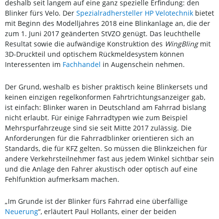
deshalb seit langem auf eine ganz spezielle Erfindung: den
Blinker fürs Velo. Der
Spezialradhersteller HP Velotechnik
bietet
mit Beginn des Modelljahres 2018 eine Blinkanlage an, die der
zum 1. Juni 2017 geänderten StVZO genügt. Das leuchthelle
Resultat sowie die aufwändige Konstruktion des
WingBling
mit
3D-Druckteil und optischem Rückmeldesystem können
Interessenten im
Fachhandel
in Augenschein nehmen.
Der Grund, weshalb es bisher praktisch keine Blinkersets und
keinen einzigen regelkonformen Fahrtrichtungsanzeiger gab,
ist einfach: Blinker waren in Deutschland am Fahrrad bislang
nicht erlaubt. Für einige Fahrradtypen wie zum Beispiel
Mehrspurfahrzeuge sind sie seit Mitte 2017 zulässig. Die
Anforderungen für die Fahrradblinker orientieren sich an
Standards, die für KFZ gelten. So müssen die Blinkzeichen für
andere Verkehrsteilnehmer fast aus jedem Winkel sichtbar sein
und die Anlage den Fahrer akustisch oder optisch auf eine
Fehlfunktion aufmerksam machen.
„Im Grunde ist der Blinker fürs Fahrrad eine überfällige
Neuerung
“, erläutert Paul Hollants, einer der beiden