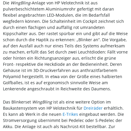
Die
WingBling
-Anlage von HP Velotechnik ist aus
pulverbeschichtetem Aluminiumrohr gefertigt mit daran
flexibel angebrachten LED-Modulen, die im Bedarfsfall
wegfedern können. Die Schalteinheit im Cockpit zeichnet sich
durch einen flächigen und auffällig rot umrandeten
Kippschalter aus. Der rastet spürbar ein und gibt auf die Weise
schon durch die Haptik zu erkennen: „Blinker an“. Die Vorgabe,
auf den Ausfall auch nur eines Teils des Systems aufmerksam
zu machen, erfüllt das Set durch zwei Leuchtdioden: Fällt vorne
oder hinten ein Richtungsanzeiger aus, erlischt die grüne
Front- respektive die Heckdiode an der Bedieneinheit. Deren
Gehäuse ist im 3D-Druckverfahren aus anthrazitfarbenem
Polyamid hergestellt. In etwa von der Größe eines halbierten
Golfballes, ist es auf ergonomisch sinnvolle Weise am
Lenkerende angeschraubt in Reichweite des Daumens.
Das Blinkerset
WingBling
ist als eine weitere Option im
Baukastensystem von HP Velotechnik für
Dreiräder
erhältlich.
Es kann ab Werk in die neuen
E-Trikes
eingebaut werden. Die
Stromversorgung übernimmt bei Pedelec oder S-Pedelec der
Akku. Die Anlage ist auch als Nachrüst-Kit bestellbar. Zur