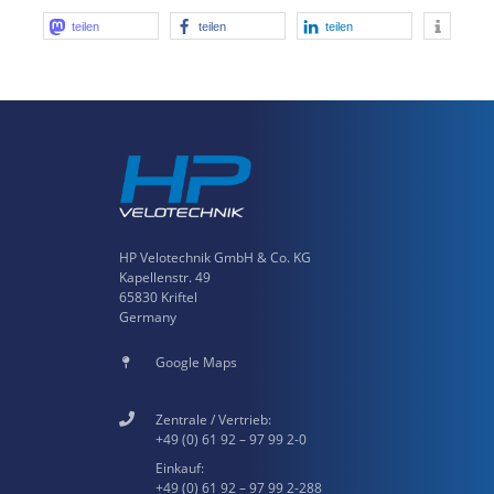
teilen
teilen
teilen
HP Velotechnik GmbH & Co. KG
Kapellenstr. 49
65830 Kriftel
Germany
Google Maps
Zentrale / Vertrieb:
+49 (0) 61 92 – 97 99 2-0
Einkauf:
+49 (0) 61 92 – 97 99 2-288