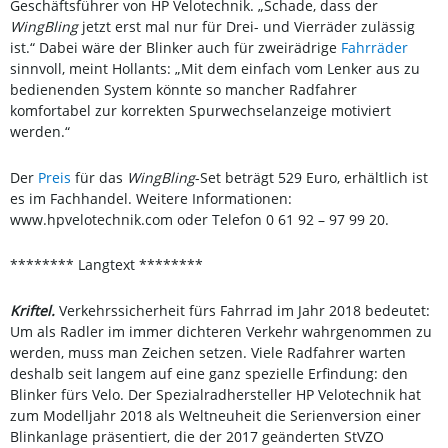
Geschäftsführer von HP Velotechnik. „Schade, dass der
WingBling
jetzt erst mal nur für Drei- und Vierräder zulässig
ist.“ Dabei wäre der Blinker auch für zweirädrige
Fahrräder
sinnvoll, meint Hollants: „Mit dem einfach vom Lenker aus zu
bedienenden System könnte so mancher Radfahrer
komfortabel zur korrekten Spurwechselanzeige motiviert
werden.“
Der
Preis
für das
WingBling
-Set beträgt 529 Euro, erhältlich ist
es im Fachhandel. Weitere Informationen:
www.hpvelotechnik.com oder Telefon 0 61 92 – 97 99 20.
******** Langtext ********
Kriftel.
Verkehrssicherheit fürs Fahrrad im Jahr 2018 bedeutet:
Um als Radler im immer dichteren Verkehr wahrgenommen zu
werden, muss man Zeichen setzen. Viele Radfahrer warten
deshalb seit langem auf eine ganz spezielle Erfindung: den
Blinker fürs Velo. Der Spezialradhersteller HP Velotechnik hat
zum Modelljahr 2018 als Weltneuheit die Serienversion einer
Blinkanlage präsentiert, die der 2017 geänderten StVZO