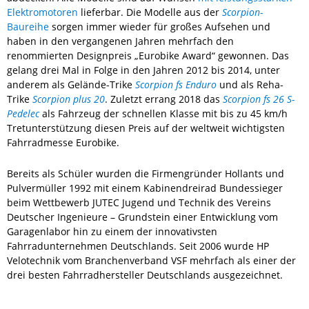
Elektromotoren
lieferbar. Die Modelle aus der
Scorpion
-
Baureihe
sorgen immer wieder für großes Aufsehen und
haben in den vergangenen Jahren mehrfach den
renommierten Designpreis „Eurobike Award“ gewonnen. Das
gelang drei Mal in Folge in den Jahren 2012 bis 2014, unter
anderem als Gelände-Trike
Scorpion fs Enduro
und als Reha-
Trike
Scorpion plus 20
. Zuletzt errang 2018 das
Scorpion fs 26 S-
Pedelec
als Fahrzeug der schnellen Klasse mit bis zu 45 km/h
Tretunterstützung diesen Preis auf der weltweit wichtigsten
Fahrradmesse Eurobike.
Bereits als Schüler wurden die Firmengründer Hollants und
Pulvermüller 1992 mit einem Kabinendreirad Bundessieger
beim Wettbewerb JUTEC Jugend und Technik des Vereins
Deutscher Ingenieure – Grundstein einer Entwicklung vom
Garagenlabor hin zu einem der innovativsten
Fahrradunternehmen Deutschlands. Seit 2006 wurde HP
Velotechnik vom Branchenverband VSF mehrfach als einer der
drei besten Fahrradhersteller Deutschlands ausgezeichnet.