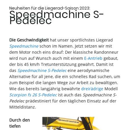
Neuheiten für die Liegerad-Saison 2023:
Speedmachine S-
Pedelec
Die Geschwindigkeit
hat unser sportlichstes Liegerad
Speedmachine
schon im Namen. Jetzt setzen wir mit
dem Motor noch eins drauf: Der klassische Randonneur
wird nun auf Wunsch auch mit einem
E-Antrieb
gebaut,
der bis 45 km/h Tretunterstützung gewährt. Damit ist
das
Speedmachine S-Pedelec
eine aerodynamische
Alternative für all jene, die ein schnelles Rad suchen, um
zum Beispiel die langen Wege zur Arbeit zu bewältigen.
Wie das bereits langjährig bewährte
dreirädrige
Modell
Scorpion fs 26 S-Pedelec
ist auch das
Speedmachine S-
Pedelec
prädestiniert für den täglichen Einsatz auf der
Mitteldistanz.
Durch den
tiefen